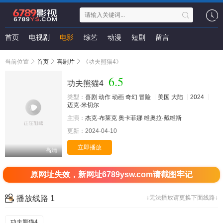
首页
电视剧
电影
综艺
动漫
短剧
留言
当前位置
首页
喜剧片
《功夫熊猫4》
6.5
功夫熊猫4
类型：
喜剧
动作
动画
奇幻
冒险
美国
大陆
2024
迈克·米切尔
主演：
杰克·布莱克
奥卡菲娜
维奥拉·戴维斯
更新：
2024-04-10
立即播放
高清
原网址失效，新网址6789ysw.com请截图牢记
播放线路 1
↓无法播放请更换下面线路↓
功夫熊猫4