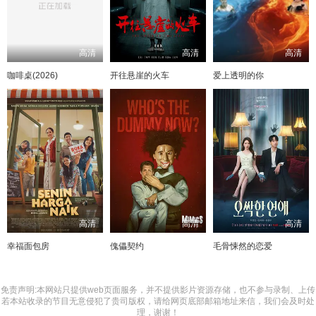
高清
高清
高清
咖啡桌(2026)
开往悬崖的火车
爱上透明的你
高清
高清
高清
幸福面包房
傀儡契约
毛骨悚然的恋爱
免责声明:本网站只提供web页面服务，并不提供影片资源存储，也不参与录制、上传
若本站收录的节目无意侵犯了贵司版权，请给网页底部邮箱地址来信，我们会及时处
理，谢谢！