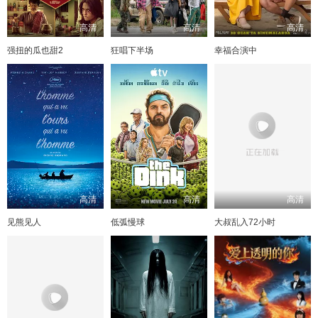
高清
高清
高清
强扭的瓜也甜2
狂唱下半场
幸福合演中
高清
高清
高清
见熊见人
低弧慢球
大叔乱入72小时