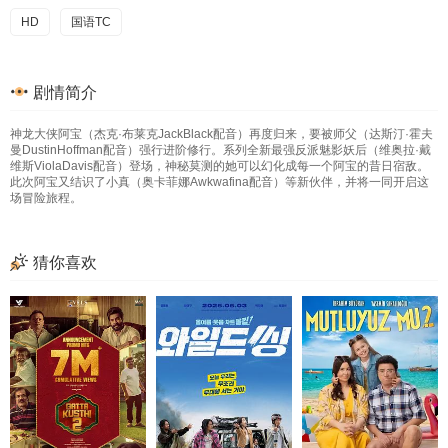
HD
国语TC
剧情简介
神龙大侠阿宝（杰克·布莱克JackBlack配音）再度归来，要被师父（达斯汀·霍夫
曼DustinHoffman配音）强行进阶修行。系列全新最强反派魅影妖后（维奥拉·戴
维斯ViolaDavis配音）登场，神秘莫测的她可以幻化成每一个阿宝的昔日宿敌。
此次阿宝又结识了小真（奥卡菲娜Awkwafina配音）等新伙伴，并将一同开启这
场冒险旅程。
猜你喜欢