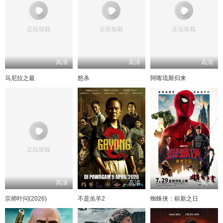
高清
高清
高清
马尼拉之最
怒杀
阿喀琉斯归来
高清
高清
高清
宗师叶问(2026)
不是羔羊2
蜘蛛侠：崭新之日