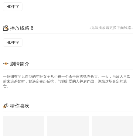
HD中字
播放线路 6
↓无法播放请更换下面线路↓
HD中字
剧情简介
一位拥有罕见血型的年轻女子从小被一个杀手家族抚养长大。一天，当敌人再次
前来追杀她时，她决定奋起反抗，与她所爱的人并肩作战，终结这场命定的逃
亡。
猜你喜欢