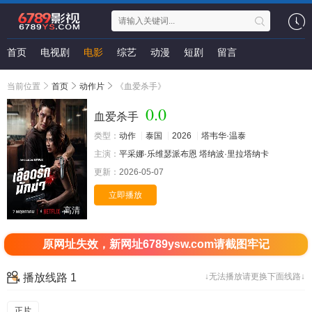
首页
电视剧
电影
综艺
动漫
短剧
留言
当前位置
首页
动作片
《血爱杀手》
0.0
血爱杀手
类型：
动作
泰国
2026
塔韦华·温泰
主演：
平采娜·乐维瑟派布恩
塔纳波·里拉塔纳卡
更新：
2026-05-07
立即播放
高清
原网址失效，新网址6789ysw.com请截图牢记
播放线路 1
↓无法播放请更换下面线路↓
正片