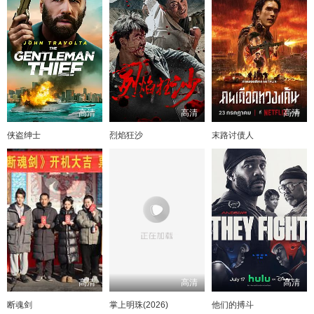
高清
高清
高清
侠盗绅士
烈焰狂沙
末路讨债人
高清
高清
高清
断魂剑
掌上明珠(2026)
他们的搏斗