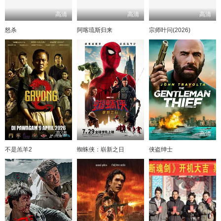
高清
高清
高清
怒杀
阿喀琉斯归来
宗师叶问(2026)
高清
高清
高清
不是羔羊2
蜘蛛侠：崭新之日
侠盗绅士