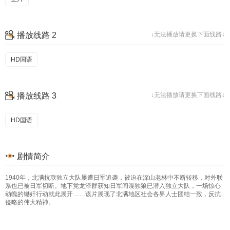
播放线路 2
↓无法播放请更换下面线路↓
HD国语
播放线路 3
↓无法播放请更换下面线路↓
HD国语
剧情简介
1940年，北满抗联独立大队屡遭日军追袭，被迫在深山老林中不断转移，对外联
系也已被日军切断。地下党龙泽群获知日军间谍独狼已潜入独立大队，一场惊心
动魄的锄奸行动就此展开……该片展现了北满地区社会各界人士团结一致，反抗
侵略的伟大精神。