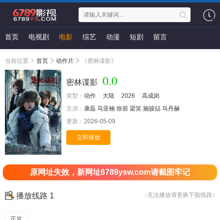
首页
电视剧
电影
综艺
动漫
短剧
留言
当前位置
首页
动作片
《密林谍影》
0.0
密林谍影
类型：
动作
大陆
2026
高成岗
主演：
康磊
马亚楠
徐箭
梁笑
施骏喆
马丹赫
更新：
2026-05-09
立即播放
高清
原网址失效，新网址6789ysw.com请截图牢记
播放线路 1
↓无法播放请更换下面线路↓
正片